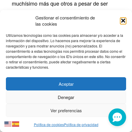
muchísimo más que otros a pesar de ser
relativamente similares en cuanto a tamaño,
Gestionar el consentimiento de
en cuanto a especie, etc.
las cookies
Utilizamos tecnologías como las cookies para almacenar y/o acceder a la
Sí, es que una cosa que sucede cuando
Pau:
información del dispositivo. Lo hacemos para mejorar la experiencia de
navegación y para mostrar anuncios (no) personalizados. El
envejeces es que cuanto más tiempo vives,
consentimiento a estas tecnologías nos permitirá procesar datos como el
más cosas te pueden pasar y más achaques
comportamiento de navegación o los ID's únicos en este sitio. No consentir
o retirar el consentimiento, puede afectar negativamente a ciertas
arrastras. Entonces hay que recuperar eso,
características y funciones.
hay que optimizar eso y eso hace que el
envejecer sea algo muy multifactorial, como
Aceptar
comentabas. En el libro abogas por hacer tres
Denegar
intervenciones a la hora de modificar la curva
de mortalidad, que es alargar, elevar y
Ver preferencias
cuadrar. ¿Puedes explicar un poquito esto y
Política de cookies
Política de privacidad
quizá hilarlo con el abordaje de la medicina