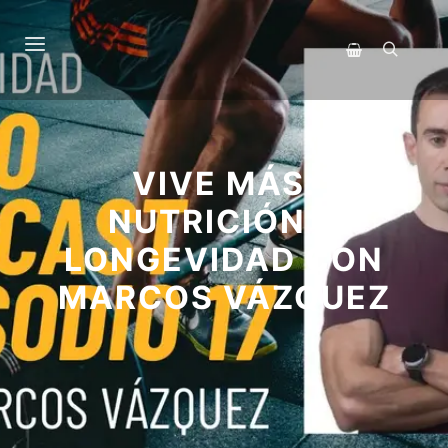
Menú principal
Buscar
Barra lateral de 
VIVE MÁS:
NUTRICIÓN Y
LONGEVIDAD CON
MARCOS VÁZQUEZ