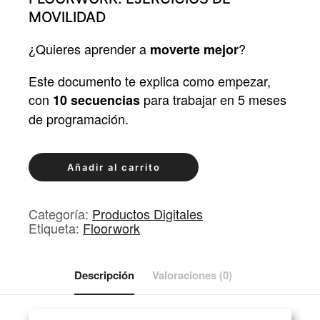
MOVILIDAD
¿Quieres aprender a
?
moverte mejor
Este documento te explica como empezar,
con
para trabajar en 5 meses
10 secuencias
de programación.
Iniciación
Alternative:
Añadir al carrito
al
Floorwork
Categoría:
Productos Digitales
cantidad
Etiqueta:
Floorwork
Descripción
Valoraciones (0)