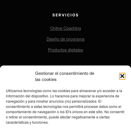
SERVICIOS
Online Coaching
Diseño de programa
Productos digitales
Gestionar el consentimiento de
CONTACTO
las cookies
contacto@ensomovers.com
Utilizamos tecnologías como las cookies para almacenar y/o acceder a la
información del dispositivo. Lo hacemos para mejorar la experiencia de
navegación y para mostrar anuncios (no) personalizados. El
consentimiento a estas tecnologías nos permitirá procesar datos como el
REDES SOCIALES
comportamiento de navegación o los ID's únicos en este sitio. No consentir
o retirar el consentimiento, puede afectar negativamente a ciertas
características y funciones.