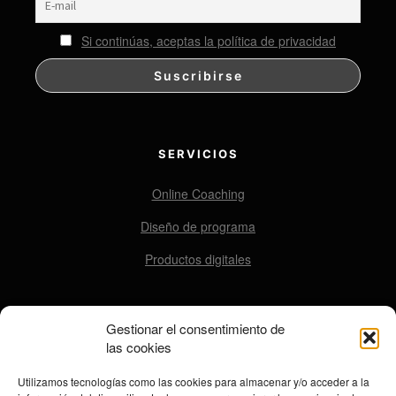
se
pueden
Si continúas, aceptas la política de privacidad
elegir
en
la
página
de
SERVICIOS
producto
Online Coaching
Diseño de programa
Productos digitales
Gestionar el consentimiento de
CONTACTO
las cookies
contacto@ensomovers.com
Utilizamos tecnologías como las cookies para almacenar y/o acceder a la