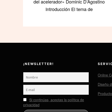
del acelerador» Dominic D’Agostino
Introducción El tema de
¡NEWSLETTER!
SERVI
Online C
Diseño 
Productos
Si continúas, aceptas la política de
privacidad