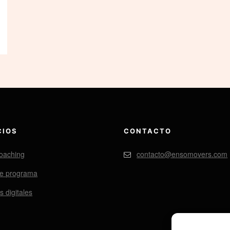
CIOS
CONTACTO
oaching
contacto@ensomovers.com
de programa
 digitales